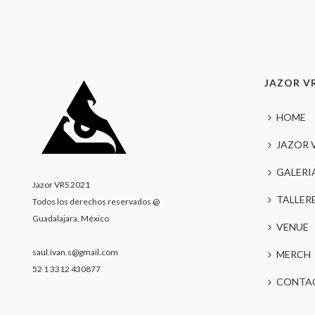
JAZOR V
HOME
JAZOR 
GALERI
Jazor VRS 2021
TALLER
Todos los derechos reservados @
Guadalajara, México
VENUE
saul.ivan.s@gmail.com
MERCH
52 1 3312 430877
CONTA